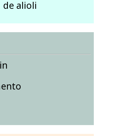
 de alioli
in
mento