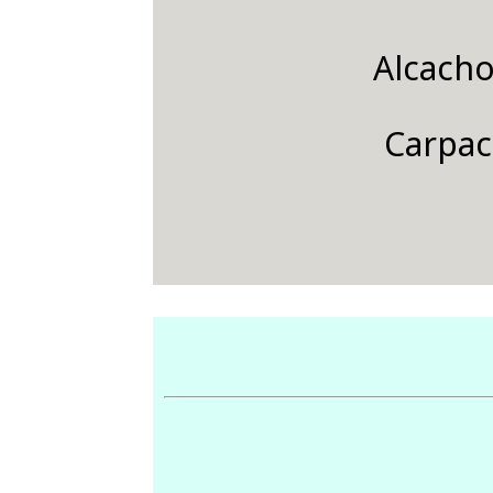
Alcacho
Carpac