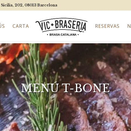
 Sicilia, 202, 08013
Barcelona
ÚS
CARTA
RESERVAS
N
MENÚ T-BONE