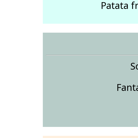
Patata fr
S
Fant