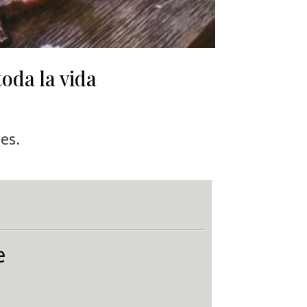
oda la vida
es.
e