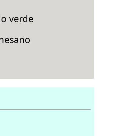
jo verde
rmesano