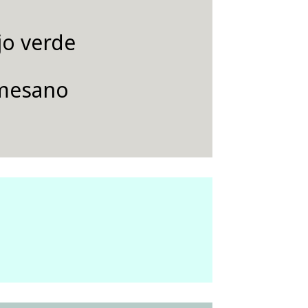
jo verde
rmesano