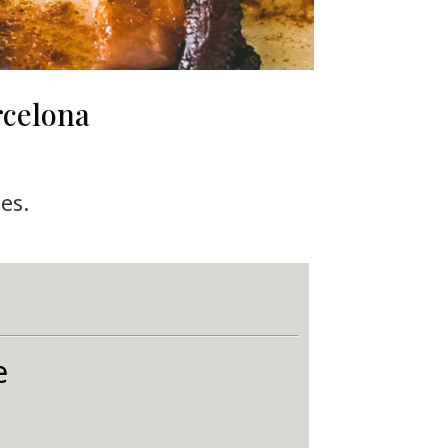
rcelona
es.
e