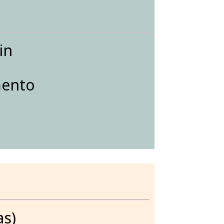
in
mento
as)