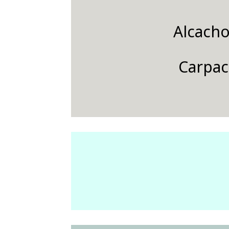
Alcacho
Carpac