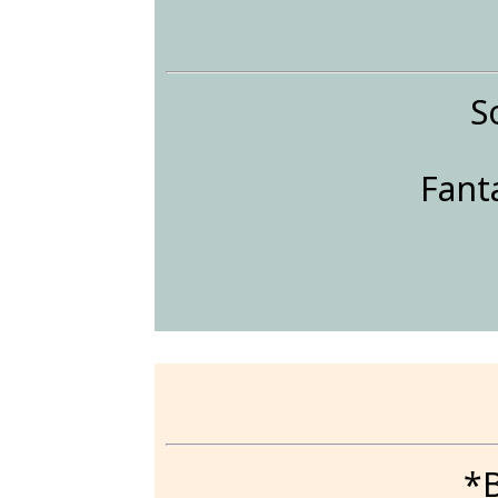
S
Fant
*B