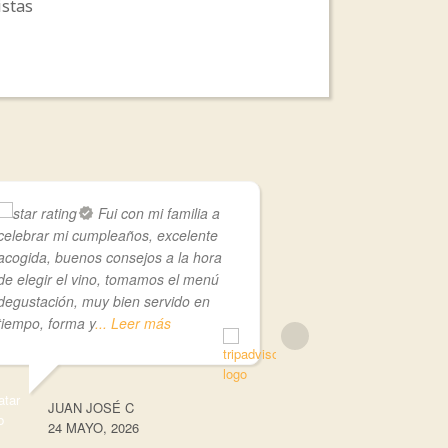
istas
Fui con mi familia a
celebrar mi cumpleaños, excelente
menús de carne 
acogida, buenos consejos a la hora
entraban varios 
de elegir el vino, tomamos el menú
kg, bebidas, pan
degustación, muy bien servido en
fue todo un acie
tiempo, forma y
... Leer más
Leer más
JUAN JOSÉ C
PATTY G
24 MAYO, 2026
10 MAYO, 2026