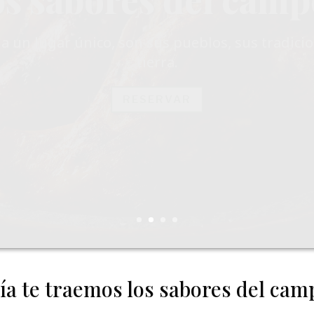
s en 2 plantas, nuestro ambiente es cálido y re
os rincones discretos y espacios para grupos,
 veladas familiares o reuniones entre amigos o
RESERVAR
ía te traemos los sabores del cam