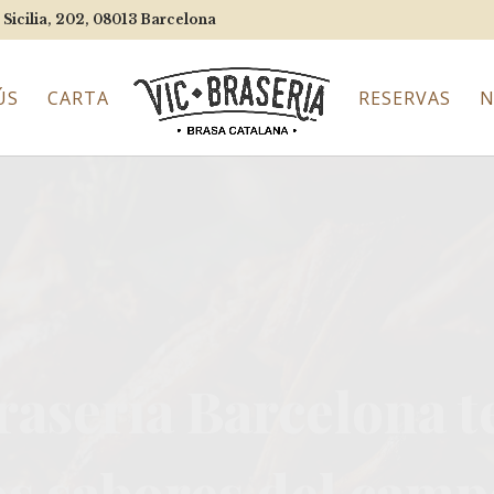
 Sicilia, 202, 08013
Barcelona
ÚS
CARTA
RESERVAS
N
r de brasa catalana
orazón del Eixamp