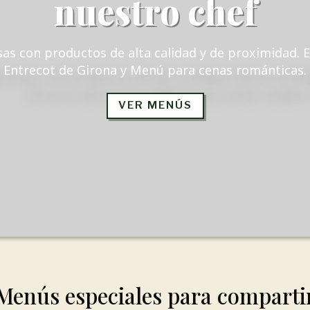
nuestro chef
as con productos de alta calidad y de proximidad. E
Entrecot de Girona y Menú para cenas románticas.
VER MENÚS
Menús especiales para comparti