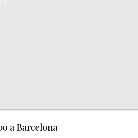
confortante.
 perfecto para cenas
 de negocios
po a Barcelona