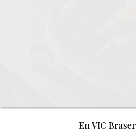
Distribuido
Disponemos de bonit
románticas,
En VIC Braser